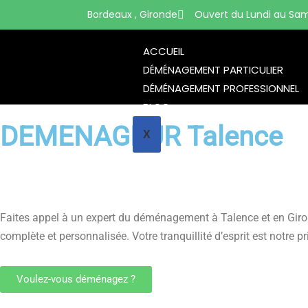
Bordeaux , Gironde
Ouvert du Lundi au Sam
ACCUEIL
DÉMÉNAGEMENT PARTICULIER
DÉMÉNAGEMENT PROFESSIONNEL
BLOG
DEMENAGEUR Talence
X
Faites appel à un expert du déménagement à Talence et en Giro
complète et personnalisée. Votre tranquillité d’esprit est notre
Voulez-vous déménagez ?