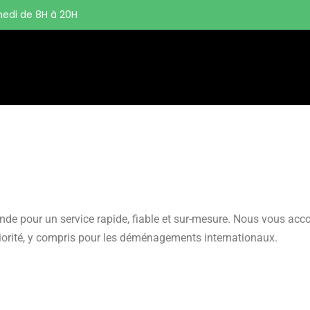
edi de 8H à 20H
nde pour un service rapide, fiable et sur-mesure. Nous vous ac
 priorité, y compris pour les déménagements internationaux.