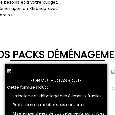
s besoins et à votre budget.
 déménager en Gironde avec
erein !
OS PACKS DÉMÉNAGEME
FORMULE CLASSIQUE
Cette formule inclut :
C
Emballage et déballage des éléments fragiles
Protection du mobilier sous couverture
Mise en penderies de vos vêtements sur cintres