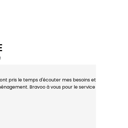
E
!
Tommy H.
 ont pris le temps d'écouter mes besoins et
"Mon déménage
éménagement. Bravoo à vous pour le service
expertise dans
n'hésiterai pa