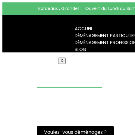
Bordeaux , Gironde
Ouvert du Lundi au Sam
ACCUEIL
DÉMÉNAGEMENT PARTICULIE
DÉMÉNAGEMENT PROFESSIO
BLOG
X
DEMENAGEUR LIB
Contactez un spécialiste du déména
Gironde pour un service rapide, fiable et
vous offrons un accompagnement c
chaque étape, garantissant ainsi votre s
déménagements à l’international.
Voulez-vous déménagez ?