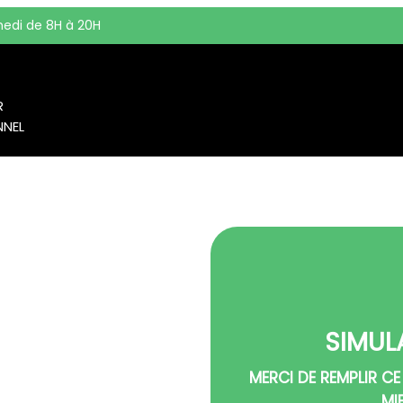
edi de 8H à 20H
R
NNEL
OURNE
gement à Libourne et en
 adapté à vos besoins. Nous
omplet et sur-mesure à
SIMUL
érénité, y compris pour les
MERCI DE REMPLIR CE
MI