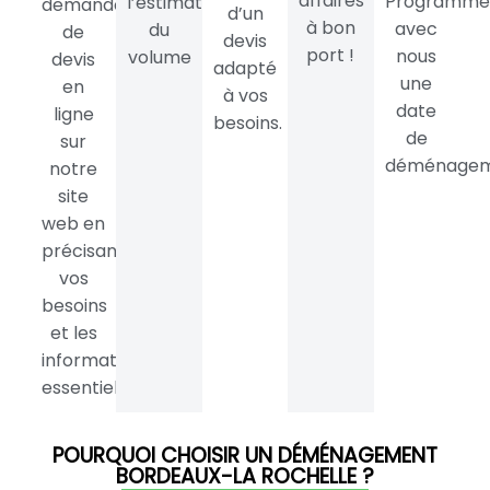
affaires
Programme
l’estimation
demande
d’un
à bon
avec
du
de
devis
port !
nous
volume
devis
adapté
une
en
à vos
date
ligne
besoins.
de
sur
déménagem
notre
site
web en
précisant
vos
besoins
et les
informations
essentielles.
POURQUOI CHOISIR UN DÉMÉNAGEMENT
BORDEAUX-LA ROCHELLE ?