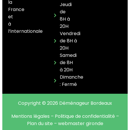
la
Jeudi
France
de
et
8H à
à
20H
l’internationale
Vendredi
de 8H à
20H
Samedi
de 8H
à 20H
Dimanche
: Fermé
Copyright © 2026 Déménageur Bordeaux
Mentions légales
–
Politique de confidentialité
–
Plan du site
–
webmaster gironde