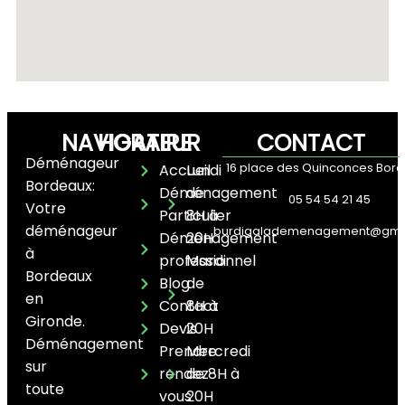
NAVIGATEUR
HORAIRE
CONTACT
Déménageur
16 place des Quinconces Bor
Accueil
Lundi
Bordeaux:
Déménagement
de
05 54 54 21 45
Votre
Particulier
8H à
déménageur
burdigalademenagement@gma
Déménagement
20H
à
professionnel
Mardi
Bordeaux
Blog
de
en
Contact
8H à
Gironde.
Devis
20H
Déménagement
Prendre
Mercredi
sur
rendez-
de 8H à
toute
vous
20H