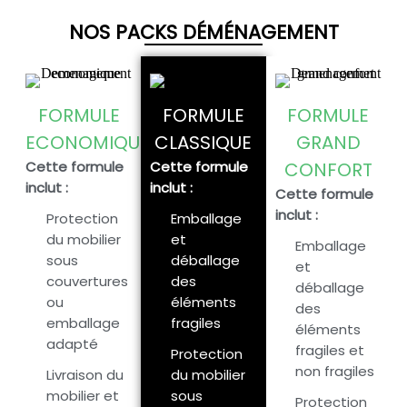
NOS PACKS DÉMÉNAGEMENT
FORMULE
FORMULE
FORMULE
ECONOMIQUE
CLASSIQUE
GRAND
Cette formule
Cette formule
CONFORT
inclut :
inclut :
Cette formule
inclut :
Protection
Emballage
du mobilier
et
Emballage
sous
déballage
et
couvertures
des
déballage
ou
éléments
des
emballage
fragiles
éléments
adapté
fragiles et
Protection
non fragiles
Livraison du
du mobilier
mobilier et
sous
Protection