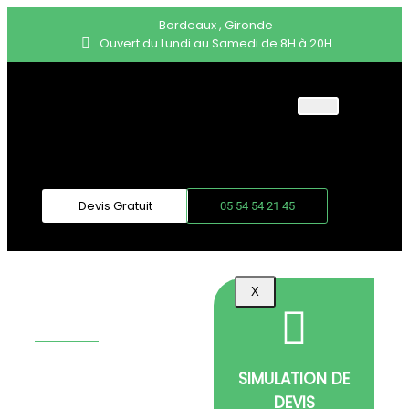
Bordeaux , Gironde
Ouvert du Lundi au Samedi de 8H à 20H
ACCUEIL
DÉMÉNAGEMENT
PARTICULIER
DÉMÉNAGEMENT
Devis Gratuit
05 54 54 21 45
PROFESSIONNEL
BLOG
DÉMÉNAGEMENT
X
BORDEAUX-LA
ROCHELLE
Faites confiance à une
SIMULATION DE
entreprise de
DEVIS
déménagement