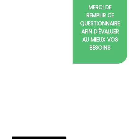
professionnelle en
MERCI DE
Gironde pour votre
REMPLIR CE
déménagement de
QUESTIONNAIRE
Bordeaux à La Rochelle.
Nous proposons un
AFIN D'ÉVALUER
service de
AU MIEUX VOS
déménagement rapide,
BESOINS
fiable et un
déménagement sur
mesure, adapté aux
besoins des particuliers
et professionnels. Basés
à Arcachon, nous
intervenons à Bordeaux
et dans toute la région
avec une prise en
charge complète,
même pour les
déménagements longue
distance.