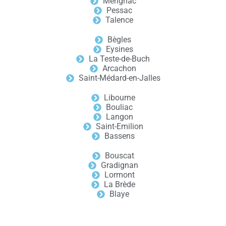
Mérignac
Pessac
Talence
Bègles
Eysines
La Teste-de-Buch
Arcachon
Saint-Médard-en-Jalles
Libourne
Bouliac
Langon
Saint-Emilion
Bassens
Bouscat
Gradignan
Lormont
La Brède
Blaye