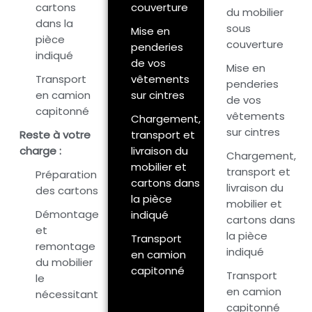
cartons
couverture
du mobilier
dans la
sous
Mise en
pièce
couverture
penderies
indiqué
de vos
Mise en
Transport
vêtements
penderies
en camion
sur cintres
de vos
capitonné
vêtements
Chargement,
sur cintres
Reste à votre
transport et
charge :
livraison du
Chargement,
mobilier et
transport et
Préparation
cartons dans
livraison du
des cartons
la pièce
mobilier et
Démontage
indiqué
cartons dans
et
la pièce
Transport
remontage
indiqué
en camion
du mobilier
capitonné
Transport
le
en camion
nécessitant
capitonné