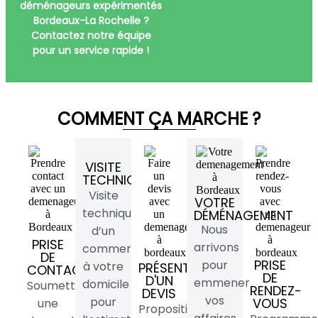
déménageurs expérimentés
Bordeaux-La Rochelle ?
Contactez notre équipe
pour un service rapide !
COMMENT ÇA MARCHE ?
VISITE
TECHNIQUE
Visite
VOTRE
technique
DÉMÉNAGEMENT
Nous
d’un
PRISE
arrivons
commercial
DE
PRISE
pour
à votre
PRÉSENTATION
CONTACT
DE
D'UN
emmener
domicile
Soumettez
RENDEZ-
DEVIS
vos
pour
VOUS
une
Proposition