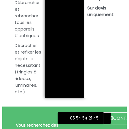
Débrancher
Sur devis
et
uniquement.
rebrancher
tous les
appareils
électriques
Décrocher
et refixer les
objets le
nécessitant
(tringles à
rideaux,
luminaires,
etc.)
CONT
05 54 54 21 45
Vous recherchez des