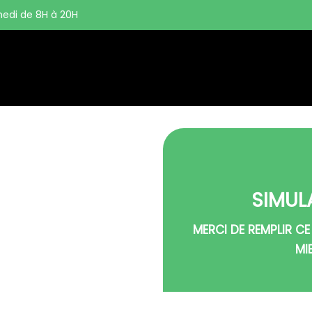
edi de 8H à 20H
ORDEAUX-
rise de déménagement
SIMUL
 déménagement de Bordeaux
e de déménagement rapide,
MERCI DE REMPLIR CE
, adapté aux besoins des
MI
rcachon, nous intervenons à
vec une prise en charge
s longue distance.