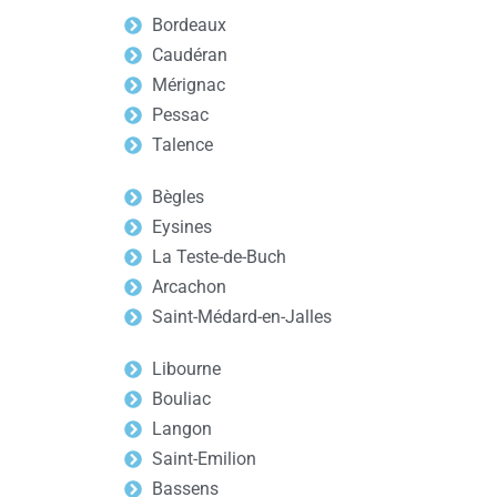
Bordeaux
Caudéran
Mérignac
Pessac
Talence
Bègles
Eysines
La Teste-de-Buch
Arcachon
Saint-Médard-en-Jalles
Libourne
Bouliac
Langon
Saint-Emilion
Bassens