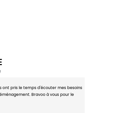
E
!
Tommy H.
s ont pris le temps d'écouter mes besoins
"Mon déménage
u déménagement. Bravoo à vous pour le
expertise dans
n'hésiterai pa