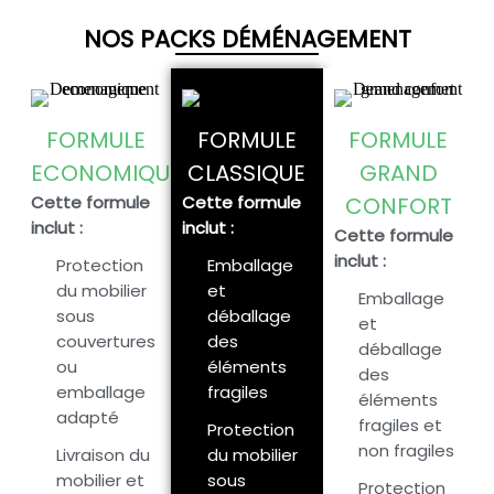
NOS PACKS DÉMÉNAGEMENT
FORMULE
FORMULE
FORMULE
ECONOMIQUE
CLASSIQUE
GRAND
Cette formule
Cette formule
CONFORT
inclut :
inclut :
Cette formule
inclut :
Protection
Emballage
du mobilier
et
Emballage
sous
déballage
et
couvertures
des
déballage
ou
éléments
des
emballage
fragiles
éléments
adapté
fragiles et
Protection
non fragiles
Livraison du
du mobilier
mobilier et
sous
Protection