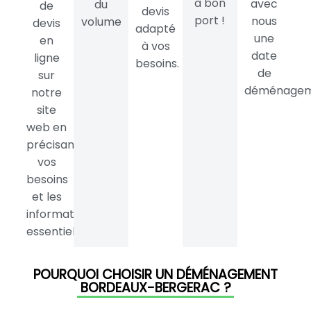
à bon
avec
du
de
devis
port !
nous
volume
devis
adapté
une
en
à vos
date
ligne
besoins.
de
sur
déménagem
notre
site
web en
précisant
vos
besoins
et les
informations
essentielles.
POURQUOI CHOISIR UN DÉMÉNAGEMENT
BORDEAUX-BERGERAC ?