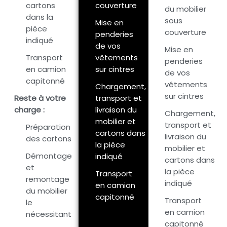
cartons
couverture
du mobilier
dans la
sous
Mise en
pièce
couverture
penderies
indiqué
de vos
Mise en
Transport
vêtements
penderies
en camion
sur cintres
de vos
capitonné
vêtements
Chargement,
sur cintres
Reste à votre
transport et
charge :
livraison du
Chargement,
mobilier et
transport et
Préparation
cartons dans
livraison du
des cartons
la pièce
mobilier et
Démontage
indiqué
cartons dans
et
la pièce
Transport
remontage
indiqué
en camion
du mobilier
capitonné
Transport
le
en camion
nécessitant
capitonné