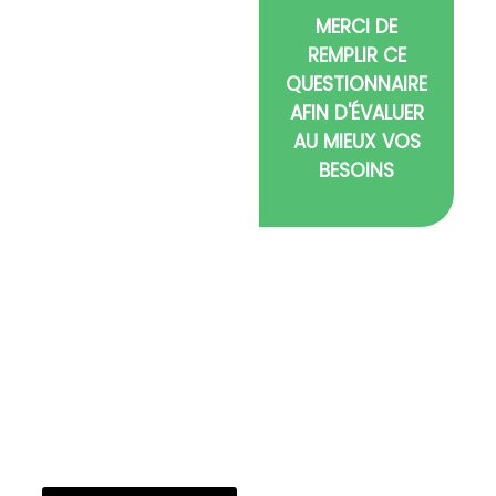
professionnelle en
MERCI DE
Gironde pour votre
REMPLIR CE
déménagement de
QUESTIONNAIRE
Bordeaux à Bergerac.
Nous proposons un
AFIN D'ÉVALUER
service de
AU MIEUX VOS
déménagement rapide,
BESOINS
fiable et un
déménagement sur
mesure, adapté aux
besoins des particuliers
et professionnels. Basés
à Arcachon, nous
intervenons à Bordeaux
et dans toute la région
avec une prise en
charge complète,
même pour les
déménagements longue
distance.