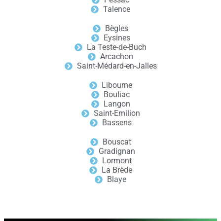
Talence
Bègles
Eysines
La Teste-de-Buch
Arcachon
Saint-Médard-en-Jalles
Libourne
Bouliac
Langon
Saint-Emilion
Bassens
Bouscat
Gradignan
Lormont
La Brède
Blaye