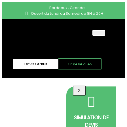
Bordeaux , Gironde
Ouvert du Lundi au Samedi de 8H à 20H
ACCUEIL
DÉMÉNAGEMENT
PARTICULIER
DÉMÉNAGEMENT
Devis Gratuit
05 54 54 21 45
PROFESSIONNEL
BLOG
DÉMÉNAGEMENT
X
BORDEAUX-
BERGERAC
Faites confiance à une
SIMULATION DE
entreprise de
DEVIS
déménagement