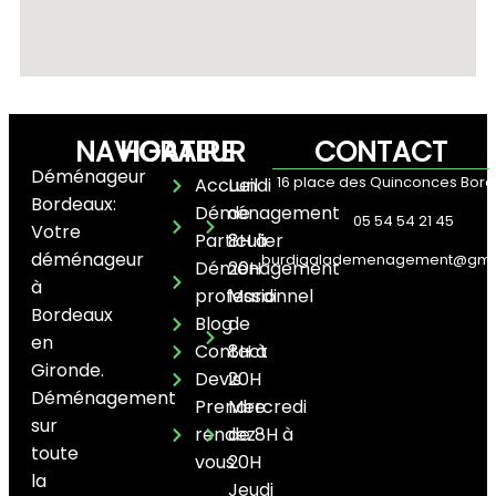
NAVIGATEUR
HORAIRE
CONTACT
Déménageur
16 place des Quinconces Bor
Accueil
Lundi
Bordeaux:
Déménagement
de
05 54 54 21 45
Votre
Particulier
8H à
déménageur
burdigalademenagement@gma
Déménagement
20H
à
professionnel
Mardi
Bordeaux
Blog
de
en
Contact
8H à
Gironde.
Devis
20H
Déménagement
Prendre
Mercredi
sur
rendez-
de 8H à
toute
vous
20H
la
Jeudi