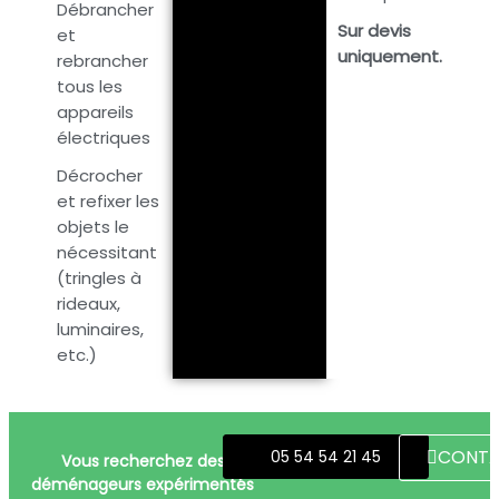
Débrancher
Sur devis
et
uniquement.
rebrancher
tous les
appareils
électriques
Décrocher
et refixer les
objets le
nécessitant
(tringles à
rideaux,
luminaires,
etc.)
CONT
05 54 54 21 45
Vous recherchez des
déménageurs expérimentés