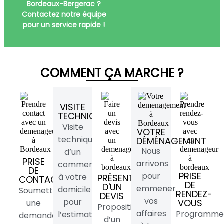
Bordeaux-Bergerac ?
Contactez notre équipe
pour un service rapide !
COMMENT ÇA MARCHE ?
VISITE
TECHNIQUE
Visite
VOTRE
technique
DÉMÉNAGEMENT
Nous
d’un
PRISE
arrivons
commercial
DE
PRISE
pour
à votre
PRÉSENTATION
CONTACT
DE
D'UN
emmener
domicile
Soumettez
RENDEZ-
DEVIS
vos
pour
VOUS
une
Proposition
affaires
Programme
l’estimation
demande
d’un