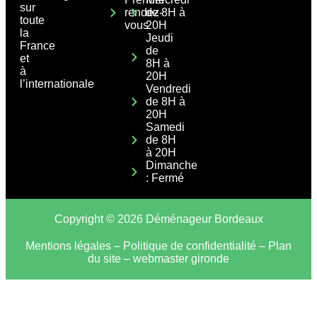
sur
rendez-
de 8H à
toute
vous
20H
la
Jeudi
France
de
et
8H à
à
20H
l’internationale
Vendredi
de 8H à
20H
Samedi
de 8H
à 20H
Dimanche
: Fermé
Copyright © 2026 Déménageur Bordeaux
Mentions légales
–
Politique de confidentialité
–
Plan
du site
–
webmaster gironde