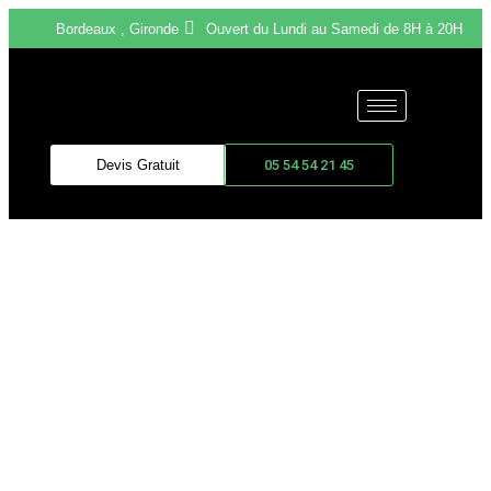
Bordeaux , Gironde
Ouvert du Lundi au Samedi de 8H à 20H
Devis Gratuit
05 54 54 21 45
LES MEILLEURES SOLUTIONS
DE TRANSPORT POUR VOTRE