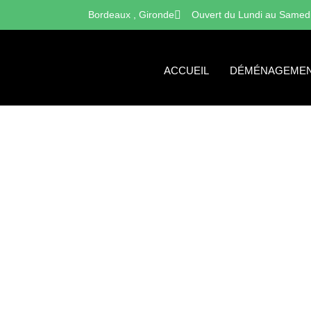
Bordeaux , Gironde
Ouvert du Lundi au Samed
ACCUEIL
DÉMÉNAGEMENT
LES AVANTAGES