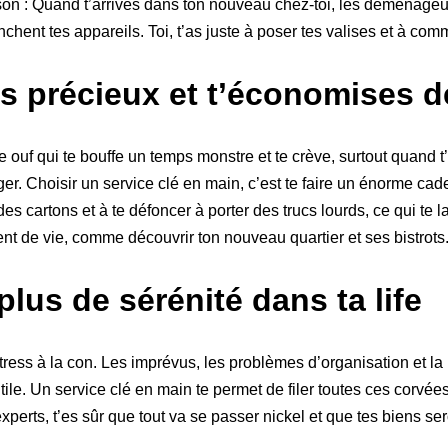
son : Quand t’arrives dans ton nouveau chez-toi, les déménageurs
nt tes appareils. Toi, t’as juste à poser tes valises et à comme
 précieux et t’économises de
 ouf qui te bouffe un temps monstre et te crève, surtout quand 
r. Choisir un service clé en main, c’est te faire un énorme ca
des cartons et à te défoncer à porter des trucs lourds, ce qui te la
nt de vie, comme découvrir ton nouveau quartier et ses bistrots
plus de sérénité dans ta life
ss à la con. Les imprévus, les problèmes d’organisation et la pe
le. Un service clé en main te permet de filer toutes ces corvées 
xperts, t’es sûr que tout va se passer nickel et que tes biens ser