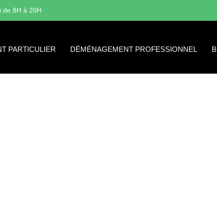
i de 8H à 20H
 PARTICULIER
DÉMÉNAGEMENT PROFESSIONNEL
B
 D’UN SERVICE DE DÉMÉN
MAIN
Guide Complet pour un Départ Réussi